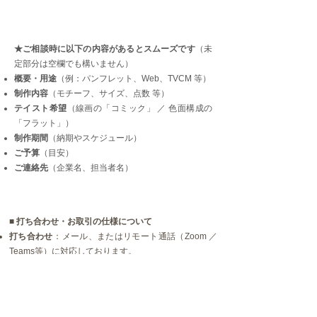
★ご相談時に以下の内容があるとスムーズです
（未
定部分は空欄でも構いません）
概要・用途
（例：パンフレット、Web、TVCM 等）
制作内容
（モチーフ、サイズ、点数 等）
テイスト希望
（線画の「コミック」 ／ 色面構成の
「フラット」）
制作期間
（納期やスケジュール）
ご予算
（目安）
ご連絡先
（企業名、担当者名）
■ 打ち合わせ・お取引の仕様について
打ち合わせ
：​メール、またはリモート通話（Zoom ／
Teams等）に対応しております。
​著作権について
：著作権は当スタジオに帰属し、使用
許諾契約となります。