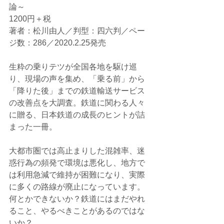
論～
1200円＋税
著者：松川由人／判型：四六判／ペー
ジ数：286／2020.2.25発売
⽣粋の乗りテツが全国各地を駆け巡
り、現場の声を集め、「乗る前」から
「降りた後」までの鉄道輸送サービス
の改善点を大調査。鉄道に関わる人々
に贈る、⽇本鉄道の成⻑のヒントが詰
まった一冊。
大都市圏では高止まりした混雑率、迷
惑行為の頻発で環境は悪化し、地方で
は利用急減で維持が困難になり、実際
に多くの路線が廃止になっています。
何とかできないか？鉄道にはまだやれ
ること、やるべきことがあるのではな
いか？