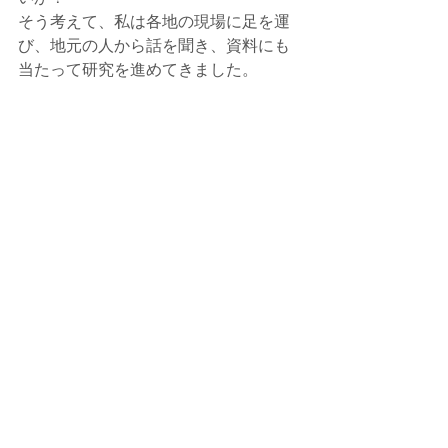
そう考えて、私は各地の現場に足を運
び、地元の人から話を聞き、資料にも
当たって研究を進めてきました。
この本はそんな「1利用者の私の視点で
見た」鉄道輸送サービス改善の提案で
す。
（本文「はじめに」より）
ISBN：9784344926851
令和の鉄道　未来を拓く56のこと
出版
仕事
人物
乗り物
Work