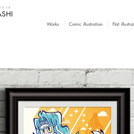
スタジオ
SHI
Works
Comic illustration
Flat illustra