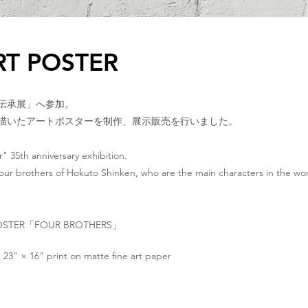
RT POSTER
斗伝承展」へ参加。
描いたアートポスターを制作、展示販売を行いました。
r" 35th anniversary exhibition.
our brothers of Hokuto Shinken, who are the main characters in the wor
OSTER「FOUR BROTHERS」
 × 16" print on matte fine art paper